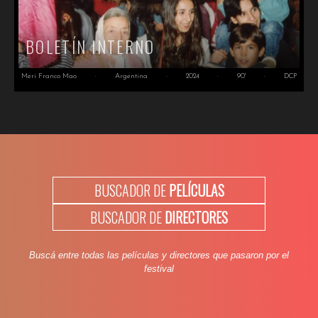
BOLETÍN INTERNO
Meri Franco Mao
·
Argentina
·
2024
·
90'
·
DCP
BUSCADOR DE
PELÍCULAS
BUSCADOR DE
DIRECTORES
Buscá entre todas las películas y directores que pasaron por el
festival