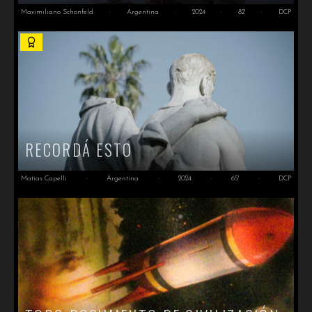
Maximiliano Schonfeld
·
Argentina
·
2024
·
82'
·
DCP
RECORDÁ ESTO
Matias Capelli
·
Argentina
·
2024
·
65'
·
DCP