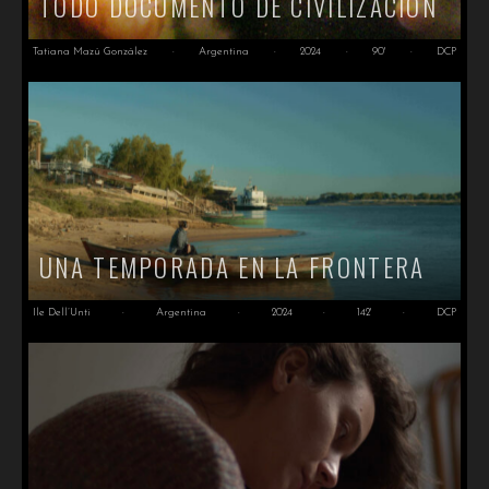
TODO DOCUMENTO DE CIVILIZACIÓN
Tatiana Mazú González
·
Argentina
·
2024
·
90'
·
DCP
UNA TEMPORADA EN LA FRONTERA
Ile Dell’Unti
·
Argentina
·
2024
·
142'
·
DCP