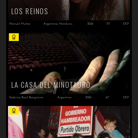
LOS REINOS
Manuel Muñoz
·
Argentina, Honduras, Alemania
·
2024
·
70'
·
DCP
LA CASA DEL MINOTAURO
Federico Raúl Bongiorno
·
Argentina
·
2024
·
67'
·
DCP