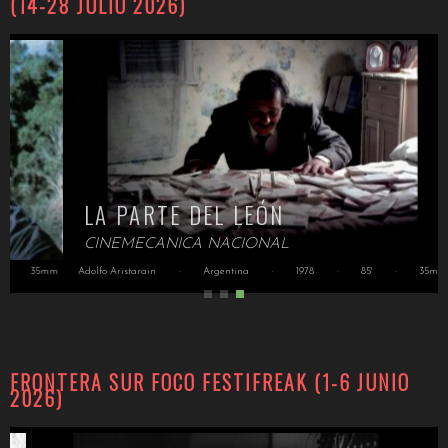
(14-28 JULIO 2026)
LA PARTE DEL LEÓN
CINEMECANICA NACIONAL
35mm
Adolfo Aristarain
·
Argentina
·
1978
·
85'
·
35mm
FRONTERA SUR FOCO FESTIFREAK (1-6 JUNIO
2026)