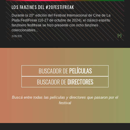
LOS FANZINES DEL #20FESTIFREAK
Durante la 20° edición del Festival Internacional de Cine de La
Plata FestiFreak (16-27 de octubre de 2024), el clásico espíritu
fanzinero festifreak se hizo presente con ocho fanzines
coleccionables...
[+]
31/05/2025
BUSCADOR DE
PELÍCULAS
BUSCADOR DE
DIRECTORES
Buscá entre todas las películas y directores que pasaron por el
festival