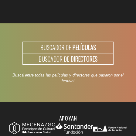
BUSCADOR DE
PELÍCULAS
BUSCADOR DE
DIRECTORES
Buscá entre todas las películas y directores que pasaron por el
festival
APOYAN