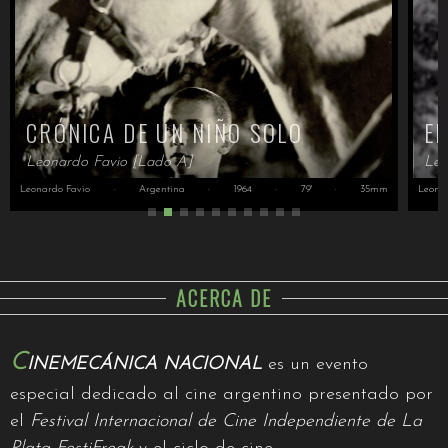
CRÓNICA DE UN NIÑO SOLO
E
Leonardo Favio [Lado A]
Leo
Leonardo Favio
·
Argentina
·
1964
·
79'
·
35mm
Leona
ACERCA DE
C
INEMECÁNICA NACIONAL
es un evento
especial dedicado al cine argentino presentado por
el
Festival Internacional de Cine Independiente de La