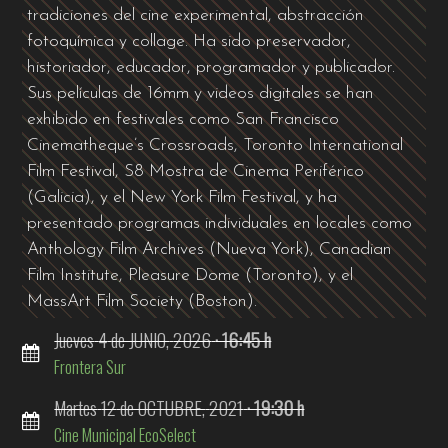
tradiciones del cine experimental, abstracción
fotoquímica y collage. Ha sido preservador,
historiador, educador, programador y publicador.
Sus películas de 16mm y videos digitales se han
exhibido en festivales como San Francisco
Cinematheque’s Crossroads, Toronto International
Film Festival, S8 Mostra de Cinema Periférico
(Galicia), y el New York Film Festival, y ha
presentado programas individuales en locales como
Anthology Film Archives (Nueva York), Canadian
Film Institute, Pleasure Dome (Toronto), y el
MassArt Film Society (Boston).
Jueves
4
de JUNIO,
2026
· 16:45 h
Frontera Sur
Martes
12
de OCTUBRE,
2021
· 19:30 h
Cine Municipal EcoSelect