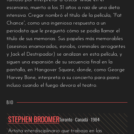
escenario, muerto a los 31 años a raiz de una dieta
intensiva. Cregar nombró el título de la película, “Fat
Chance”, como una ingeniosa respuesta a un
periodista que le preguntó cómo se podía llamar el
título de sus memorias. Sus papeles más memorables
(asesinos enamorados, esnobs, criminales arrogantes
y Jack el Destripador) se analizan en esta película, y
siguen una expansión de su secuencia final en la
pantalla, en Hangover Square, donde, como George
Harvey Bone, interpreta a su concierto para piano
incluso cuando el fuego devora el teatro.
BIO
STEPHEN BROOMER
Toronto · Canadá · 1984
Artista interdisciplinario que trabaja en las