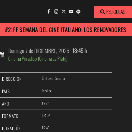
Ver trailer
PELÍCULAS
#21FF SEMANA DEL CINE ITALIANO: LOS RENOVADORES
Domingo
7
de DICIEMBRE,
2025
· 18:45 h
Cinema Paradiso (Cinema La Plata)
DIRECCIÓN
Ettore Scola
PAÍS
Italia
AÑO
1974
FORMATO
DCP
DURACIÓN
124'