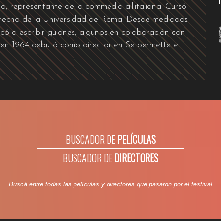
ano, representante de la commedia all'italiana. Cursó
derecho de la Universidad de Roma. Desde mediados
có a escribir guiones, algunos en colaboración con
en 1964 debutó como director en Se permettete
BUSCADOR DE
PELÍCULAS
BUSCADOR DE
DIRECTORES
Buscá entre todas las películas y directores que pasaron por el festival