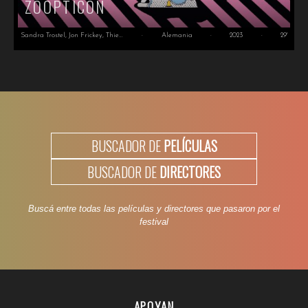
ZOOPTICON
Sandra Trostel, Jon Frickey, Thies Mynther
·
Alemania
·
2023
·
29'
BUSCADOR DE
PELÍCULAS
BUSCADOR DE
DIRECTORES
Buscá entre todas las películas y directores que pasaron por el
festival
APOYAN