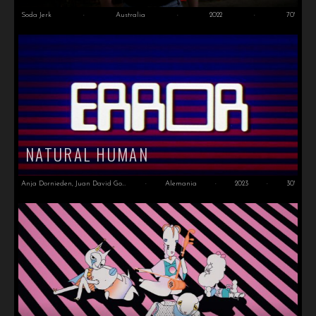
Soda Jerk
·
Australia
·
2022
·
70'
NATURAL HUMAN
Anja Dornieden, Juan David González Monroy
·
Alemania
·
2023
·
30'