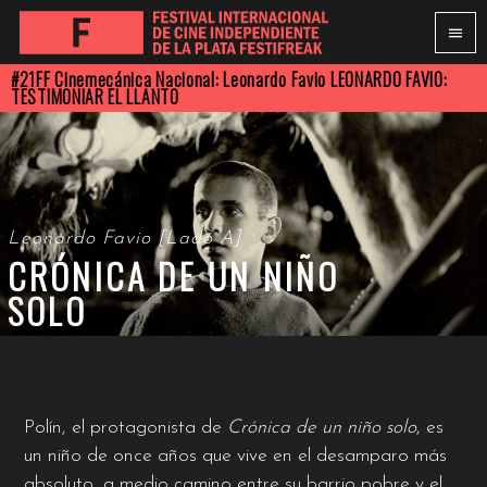
#21FF Cinemecánica Nacional: Leonardo Favio
LEONARDO FAVIO:
TESTIMONIAR EL LLANTO
Leonardo Favio [Lado A]
CRÓNICA DE UN NIÑO
SOLO
Polín, el protagonista de
Crónica de un niño solo
, es
un niño de once años que vive en el desamparo más
absoluto, a medio camino entre su barrio pobre y el