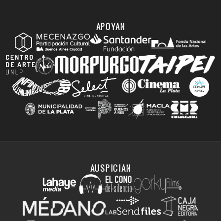
APOYAN
AUSPICIAN