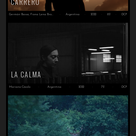
CARRERO
Germán Basso, Fiona Lena Brown
·
Argentina
·
2022
·
85'
·
DCP
LA CALMA
Mariano Cócolo
·
Argentina
·
2022
·
75'
·
DCP