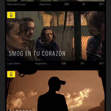
Eduardo Crespo
·
Argentina
·
2021
·
65'
·
DCP
SMOG EN TU CORAZÓN
Lucía Seles
·
Argentina
·
2021
·
110'
·
DCP