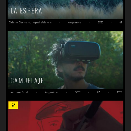
LA ESPERA
Celeste Contratti, Ingrid Valencic
·
Argentina
·
2022
·
61'
CAMUFLAJE
Jonathan Perel
·
Argentina
·
2022
·
93'
·
DCP