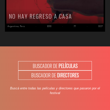
NO HAY REGRESO A CASA
Argentina, Perú
·
2012
·
71'
·
DCP
BUSCADOR DE
PELÍCULAS
BUSCADOR DE
DIRECTORES
Buscá entre todas las películas y directores que pasaron por el
festival