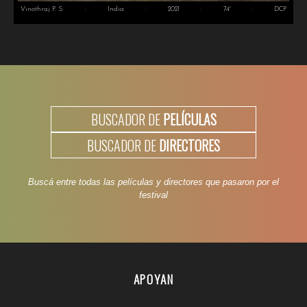
Vinothraj P. S.
·
India
·
2021
·
74'
·
DCP
BUSCADOR DE
PELÍCULAS
BUSCADOR DE
DIRECTORES
Buscá entre todas las películas y directores que pasaron por el
festival
APOYAN