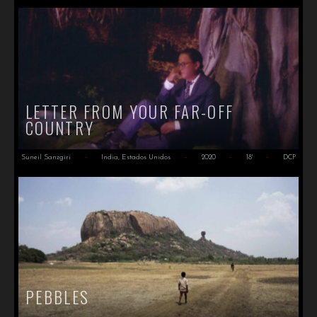
LETTER FROM YOUR FAR-OFF
COUNTRY
Suneil Sanzgiri
·
India, Estados Unidos
·
2020
·
18'
·
DCP
PEBBLES