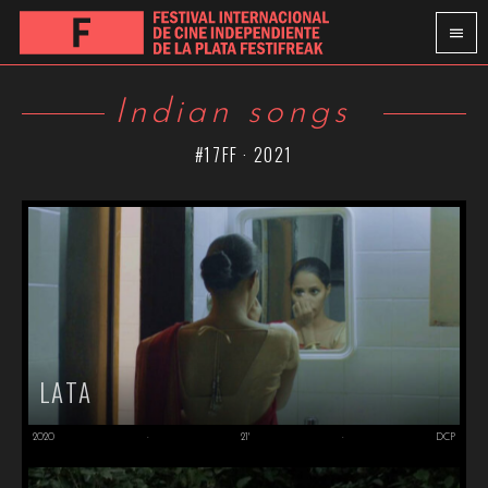
Indian songs
#17FF · 2021
LATA
2020
·
21'
·
DCP