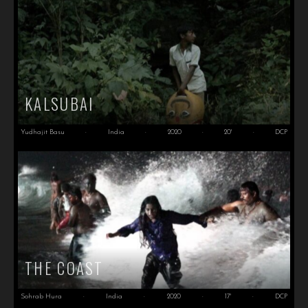
KALSUBAI
Yudhajit Basu
·
India
·
2020
·
20'
·
DCP
THE COAST
Sohrab Hura
·
India
·
2020
·
17'
·
DCP