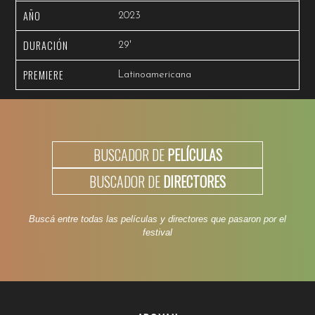
AÑO
2023
DURACIÓN
29'
PREMIERE
Latinoamericana
BUSCADOR DE
PELÍCULAS
BUSCADOR DE
DIRECTORES
Buscá entre todas las películas y directores que pasaron por el
festival