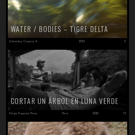
WATER / BODIES – TIGRE DELTA
Colombia, Croacia, Argentina
·
2023
·
5'
CORTAR UN ÁRBOL EN LUNA VERDE
Felipe Esparza Pérez
·
Perú
·
2022
·
13'