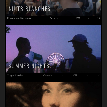
NUITS BLANCHES
Donatienne Berthereau
·
Francia
·
2022
·
25'
SUMMER NIGHTS
Virgile Ratelle
·
Canadá
·
2022
·
14'