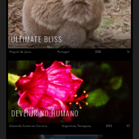
ULTIMATE BLISS
Miguel de Jesús
·
Portugal
·
2022
·
14'
DEVENIR NO HUMANO
Eduardo Gutierrez Carrera
·
Argentina, Paraguay
·
2023
·
10'