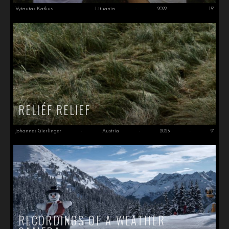
Vytautas Katkus
·
Lituania
·
2022
·
15'
RELIÉF RELIEF
Johannes Gierlinger
·
Austria
·
2023
·
9'
RECORDINGS OF A WEATHER