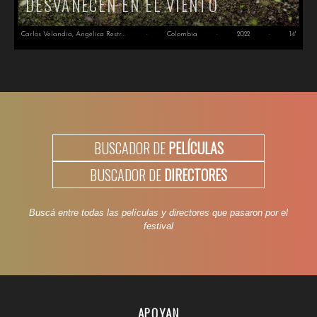
DESVANECEN EN EL VIENTO
Carlos Velandia, Angélica Restrepo
·
Colombia
·
2022
·
14'
BUSCADOR DE
PELÍCULAS
BUSCADOR DE
DIRECTORES
Buscá entre todas las películas y directores que pasaron por el
festival
APOYAN