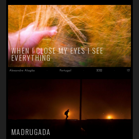
WHEN I CLOSE MY EYES I SEE
EVERYTHING
Alexandre Alagôa
·
Portugal
·
2022
·
13'
MADRUGADA