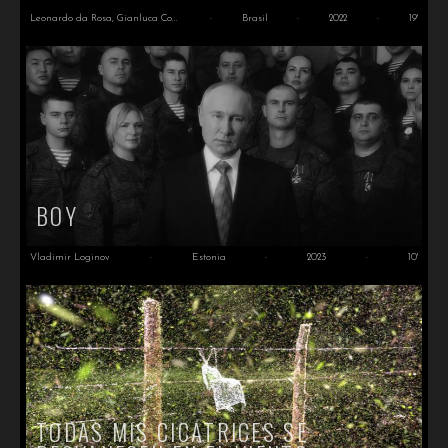
Leonardo da Rosa, Gianluca Cozza
·
Brasil
·
2022
·
19'
BOY
Vladimir Loginov
·
Estonia
·
2023
·
10'
TODAS MIS CICATRICES SE