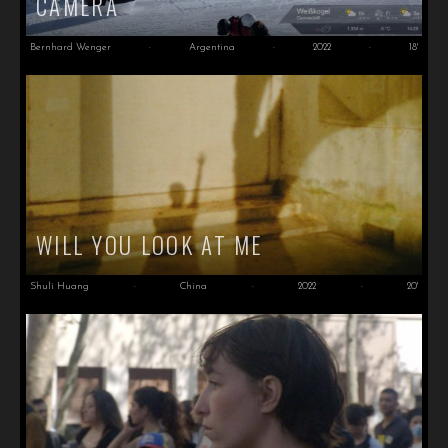
CAMERA
Bernhard Wenger
·
Argentina
·
2022
·
18'
WILL YOU LOOK AT ME
Shuli Huang
·
China
·
2022
·
20'