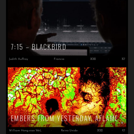
7:15 – BLACKBIRD
Judith Auffray
·
Francia
·
2022
·
30'
EMBERS FROM YESTERDAY, AFLAME
William Hong-xiao WeL
·
Reino Unido
·
2022
·
10'