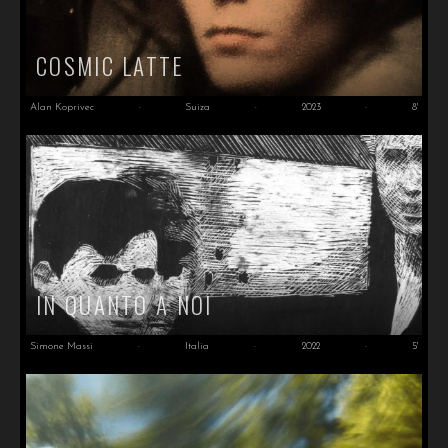
COSMIC LATTE
Alan Koprivec
·
Suiza
·
2023
·
8'
IN QUANTO A NOI
Simone Massi
·
Italia
·
2022
·
5'