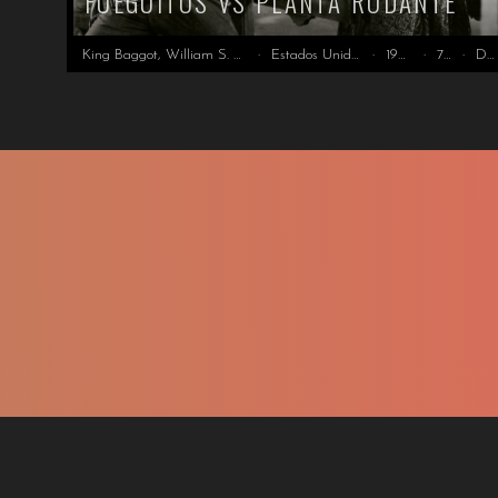
FUEGUITOS VS PLANTA RODANTE
King Baggot, William S. Hart, Fueguitos
·
Estados Unidos
·
1925
·
78'
·
DCP