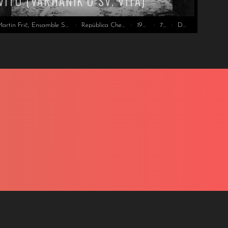
VITO (VARHANÍK U SV. VÍTA)
Martin Frič, Ensamble St. Vitus
·
República Checa
·
1929
·
78'
·
DCP