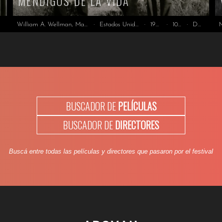
MENDIGOS DE LA VIDA
William A. Wellman, Malayunta Orquestita
·
Estados Unidos
·
1928
·
100'
·
DCP
BUSCADOR DE
PELÍCULAS
BUSCADOR DE
DIRECTORES
Buscá entre todas las películas y directores que pasaron por el festival