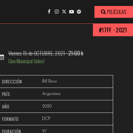
Ver trailer
PELÍCULAS
#17FF · 2021
Viernes
15
de OCTUBRE,
2021
· 21:00 h
Cine Municipal Select
DIRECCIÓN
Bill Benz
PAÍS
Argentina
AÑO
2020
FORMATO
DCP
DURACIÓN
91'