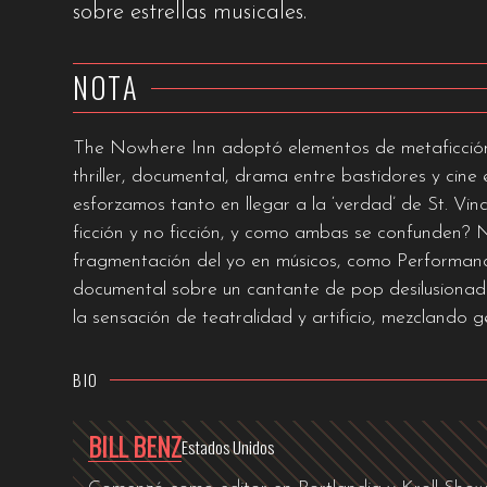
sobre estrellas musicales.
NOTA
The Nowhere Inn adoptó elementos de metaficción, 
thriller, documental, drama entre bastidores y ci
esforzamos tanto en llegar a la ‘verdad’ de St. Vin
ficción y no ficción, y como ambas se confunden? 
fragmentación del yo en músicos, como Performance,
documental sobre un cantante de pop desilusionad
la sensación de teatralidad y artificio, mezclando 
BIO
BILL BENZ
Estados Unidos