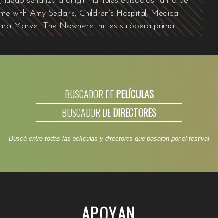
uego se lanzó a dirigir múltiples episodios tanto de
 with Amy Sedaris, Children’s Hospital, Medical
para Marvel. The Nowhere Inn es su ópera prima.
BUSCADOR DE
PELÍCULAS
BUSCADOR DE
DIRECTORES
Buscá entre todas las películas y directores que pasaron por el festival
APOYAN