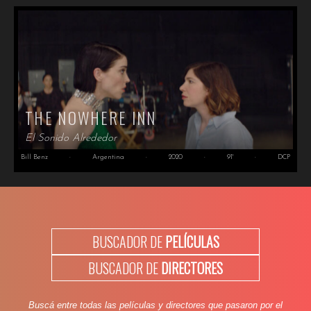
THE NOWHERE INN
El Sonido Alrededor
Bill Benz
·
Argentina
·
2020
·
91'
·
DCP
BUSCADOR DE
PELÍCULAS
BUSCADOR DE
DIRECTORES
Buscá entre todas las películas y directores que pasaron por el