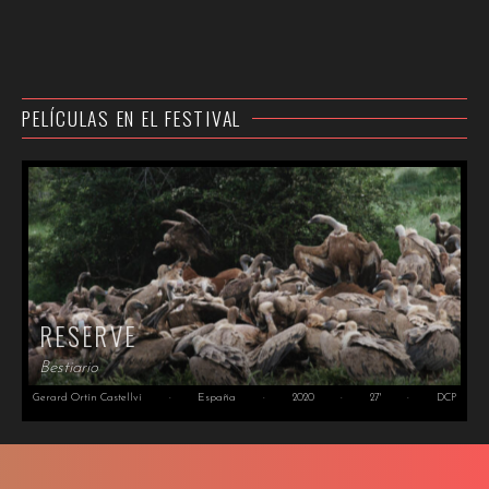
PELÍCULAS EN EL FESTIVAL
RESERVE
Bestiario
Gerard Ortín Castellví
·
España
·
2020
·
27'
·
DCP