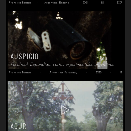
Francisco Bouzas
·
Argentina, España
·
2021
·
82'
·
DCP
AUSPICIO
Festifreak Expandido: cortos experimentales argentinos
Francisco Bouzas
·
Argentina, Paraguay
·
2023
·
12'
AGUR