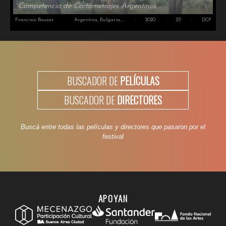
Competencia de Cortometrajes Argentinos
Francisco Bouzas
·
Argentina, Bulgaria, España, Antártida
·
2020
·
25'
·
DCP
BUSCADOR DE
PELÍCULAS
BUSCADOR DE
DIRECTORES
Buscá entre todas las películas y directores que pasaron por el
festival
APOYAN