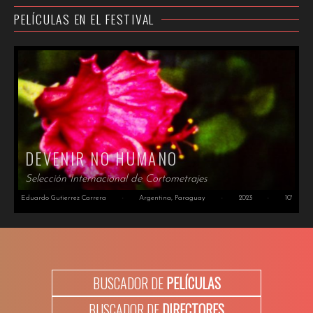
PELÍCULAS EN EL FESTIVAL
DEVENIR NO HUMANO
Selección Internacional de Cortometrajes
Eduardo Gutierrez Carrera
·
Argentina, Paraguay
·
2023
·
10'
BUSCADOR DE
PELÍCULAS
BUSCADOR DE
DIRECTORES