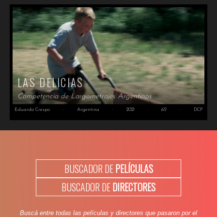
LAS DELICIAS
Competencia de Largometrajes Argentinos
Eduardo Crespo
·
Argentina
·
2021
·
65'
·
DCP
BUSCADOR DE
PELÍCULAS
BUSCADOR DE
DIRECTORES
Buscá entre todas las películas y directores que pasaron por el