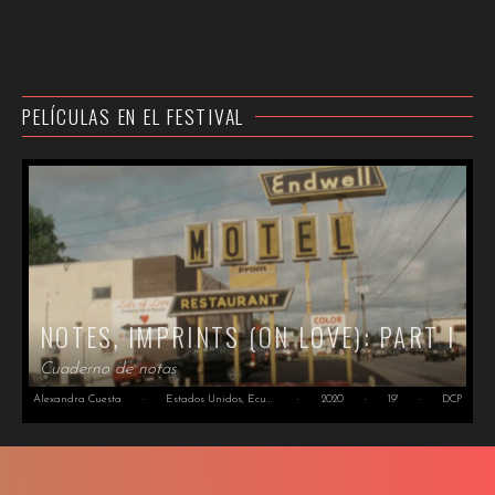
PELÍCULAS EN EL FESTIVAL
NOTES, IMPRINTS (ON LOVE): PART I
Cuaderno de notas
Alexandra Cuesta
·
Estados Unidos, Ecuador
·
2020
·
19'
·
DCP