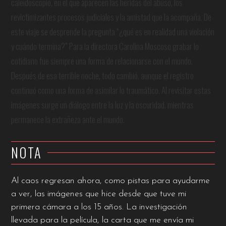
caleidoscopio, en el que aparecen las heridas del abuso, los
revictimizantes procesos judiciales y la amistad que la acompaña. De
este viaje se desprende la pregunta “¿qué es en realidad una violación
y cuándo termina?”
Para la directora Carolina Moscoso grabar lo
cotidiano fue siempre una forma de relacionarse con el mundo.
Después de esa terrible noche, todo cambió, aunque el registro
continuó como una forma de asimilar lo traumático. Al revisitar estas
imágenes surge un diálogo entre la luz y la oscuridad, mientras
permanece la extrañeza ante el mundo.
NOTA
Al caos regresan ahora, como pistas para ayudarme
a ver, las imágenes que hice desde que tuve mi
primera cámara a los 15 años. La investigación
llevada para la película, la carta que me envía mi