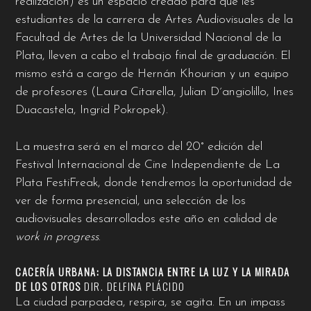
realización) es un espacio creado para que les
estudiantes de la carrera de Artes Audiovisuales de la
Facultad de Artes de la Universidad Nacional de la
Plata, lleven a cabo el trabajo final de graduación. El
mismo está a cargo de Hernán Khourian y un equipo
de profesores (Laura Citarella, Julian D´angiolillo, Ines
Duacastela, Ingrid Pokropek).
La muestra será en el marco del 20° edición del
Festival Internacional de Cine Independiente de La
Plata FestiFreak, donde tendremos la oportunidad de
ver de forma presencial, una selección de los
audiovisuales desarrollados este año en calidad de
work in progress
.
CACERÍA URBANA: LA DISTANCIA ENTRE LA LUZ Y LA MIRADA
DE LOS OTROS
DIR.
DELFINA PLÁCIDO
La ciudad parpadea, respira, se agita. En un impass