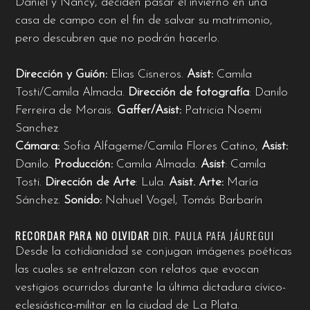
Daniel y Nancy, deciden pasar el invierno en una
casa de campo con el fin de salvar su matrimonio,
pero descubren que no podrán hacerlo.
Dirección y Guión:
Elias Cisneros.
Asist:
Camila
Tosti/Camila Almada.
Dirección de fotografía
: Danilo
Ferreira de Morais.
Gaffer/Asist:
Patricia Noemi
Sanchez
Cámara:
Sofia Alfageme/Camila Flores Catino,
Asist:
Danilo.
Producción:
Camila Almada.
Asist
: Camila
Tosti.
Dirección de Arte
: Lula.
Asist. Arte:
María
Sánchez.
Sonido:
Nahuel Vogel, Tomás Barbarín
RECORDAR PARA NO OLVIDAR
DIR.
PAULA PAFA JÁUREGUI
Desde la cotidianidad se conjugan imágenes poéticas
las cuales se entrelazan con relatos que evocan
vestigios ocurridos durante la última dictadura cívico-
eclesiástica-militar en la ciudad de La Plata.