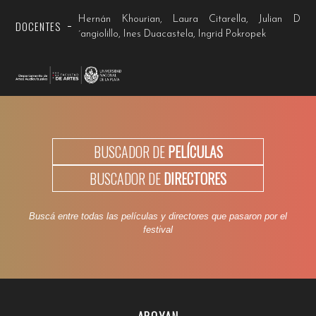
Hernán Khourian, Laura Citarella, Julian D
DOCENTES
´angiolillo, Ines Duacastela, Ingrid Pokropek
BUSCADOR DE
PELÍCULAS
BUSCADOR DE
DIRECTORES
Buscá entre todas las películas y directores que pasaron por el
festival