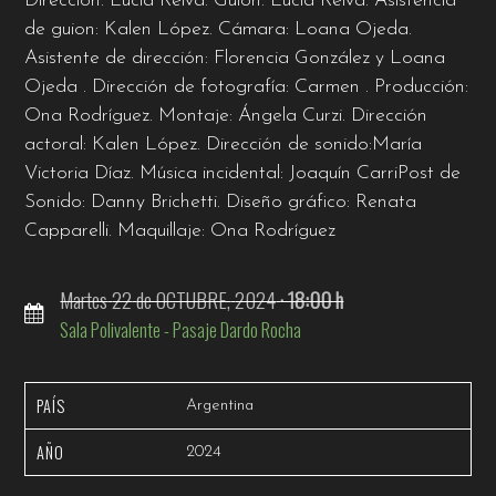
Dirección: Lucía Relva.
Guion: Lucía Relva.
Asistencia
de guion: Kalen López.
Cámara: Loana Ojeda.
Asistente de dirección: Florencia González y Loana
Ojeda .
Dirección de fotografía: Carmen .
Producción:
Ona Rodríguez.
Montaje: Ángela Curzi.
Dirección
actoral: Kalen López.
Dirección de sonido:María
Victoria Díaz.
Música incidental: Joaquín Carri
Post de
Sonido: Danny Brichetti.
Diseño gráfico: Renata
Capparelli.
Maquillaje: Ona Rodríguez
Martes
22
de OCTUBRE,
2024
· 18:00 h
Sala Polivalente - Pasaje Dardo Rocha
PAÍS
Argentina
AÑO
2024