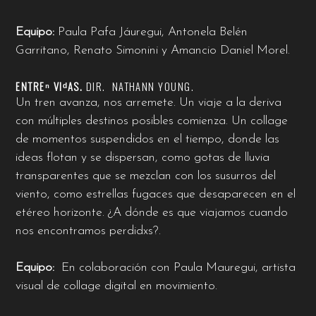
Equipo:
Paula Pafa Jáuregui, Antonela Belén
Garritano, Renato Simonini y Amancio Daniel Morel.
ENTREⁿ VIᵈAS.
DIR.
NATHANN YOUNG.
Un tren avanza, nos arremete. Un viaje a la deriva
con múltiples destinos posibles comienza. Un collage
de momentos suspendidos en el tiempo, donde las
ideas flotan y se dispersan, como gotas de lluvia
transparentes que se mezclan con los susurros del
viento, como estrellas fugaces que desaparecen en el
etéreo horizonte. ¿A dónde es que viajamos cuando
nos encontramos perdidxs?.
Equipo:
En colaboración con Paula Mauregui, artista
visual de collage digital en movimiento.