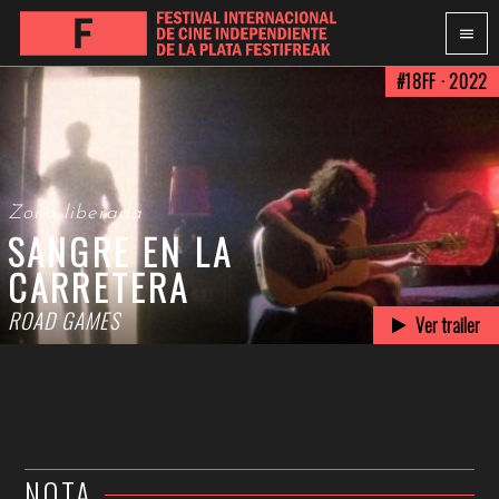
#18FF · 2022
Zona liberada
SANGRE EN LA
CARRETERA
ROAD GAMES
Ver trailer
NOTA