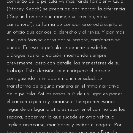
comienzo de la película —y más tarde también— Quid
(Stacey Keach) se preocupe por marcar la diferencia
(“Soy un hombre que maneja un camión, no un
camionero”), su forma de comportarse está sujeta a
un oficio que conoce al derecho y al revés. Y por más
que John Wayne corra por su sangre, camionero se
queda. En eso la película se detiene desde los
diálogos hasta la edición, mostrando siempre
brevemente, pero con detalle, los menesteres de su
trabajo. Esta decisión, que enriquece el paisaje
consiguiendo intimidad en la inmensidad, se
transforma de alguna manera en el ritmo narrativo
de la película. Así las cosas: huir de un lugar es poner
el camión a punto y tomarse el tiempo necesario;
llegar de un lugar a otro es recorrer el camino que los
separa; poder ver lo que sucede en otro vehículo
implica acercarse, maniobrar y estirar el cogote. Por
todo esto, el manejo del género que hace Franklin —