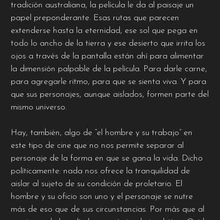
tradición australiana, la película le da al paisaje un
papel preponderante. Esas rutas que parecen
extenderse hasta la eternidad, ese sol que pega en
todo lo ancho de la tierra y ese desierto que irrita los
ojos a través de la pantalla están ahí para alimentar
la dimensión palpable de la película. Para darle carne,
para agregarle ritmo, para que se sienta viva. Y para
que sus personajes, aunque aislados, formen parte del
mismo universo.
Hay, también, algo de “el hombre y su trabajo” en
este tipo de cine que no nos permite separar al
personaje de la forma en que se gana la vida. Dicho
políticamente: nada nos ofrece la tranquilidad de
aislar al sujeto de su condición de proletario. El
hombre y su oficio son uno y el personaje se nutre
más de eso que de sus circunstancias. Por más que al