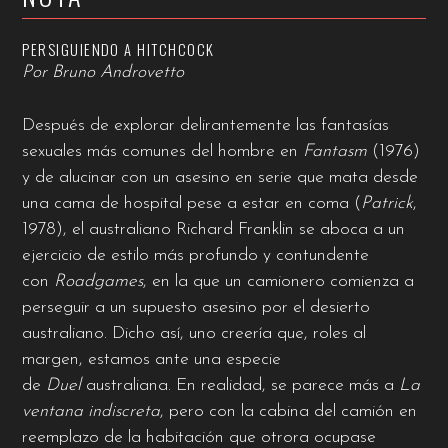
PERSIGUIENDO A HITCHCOCK
Por Bruno Androvetto
Después de explorar delirantemente las fantasías
sexuales más comunes del hombre en
Fantasm
(1976)
y de alucinar con un asesino en serie que mata desde
una cama de hospital pese a estar en coma (
Patrick
,
1978), el australiano Richard Franklin se aboca a un
ejercicio de estilo más profundo y contundente
con
Roadgames
, en la que un camionero comienza a
perseguir a un supuesto asesino por el desierto
australiano. Dicho así, uno creería que, roles al
margen, estamos ante una especie
de
Duel
australiana. En realidad, se parece más a
La
ventana indiscreta
, pero con la cabina del camión en
reemplazo de la habitación que otrora ocupase