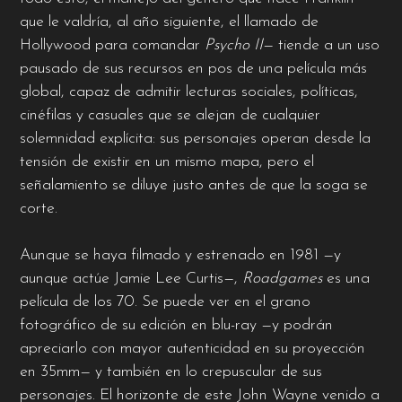
que le valdría, al año siguiente, el llamado de
Hollywood para comandar
Psycho II
— tiende a un uso
pausado de sus recursos en pos de una película más
global, capaz de admitir lecturas sociales, políticas,
cinéfilas y casuales que se alejan de cualquier
solemnidad explícita: sus personajes operan desde la
tensión de existir en un mismo mapa, pero el
señalamiento se diluye justo antes de que la soga se
corte.
Aunque se haya filmado y estrenado en 1981 —y
aunque actúe Jamie Lee Curtis—,
Roadgames
es una
película de los 70. Se puede ver en el grano
fotográfico de su edición en blu-ray —y podrán
apreciarlo con mayor autenticidad en su proyección
en 35mm— y también en lo crepuscular de sus
personajes. El horizonte de este John Wayne venido a