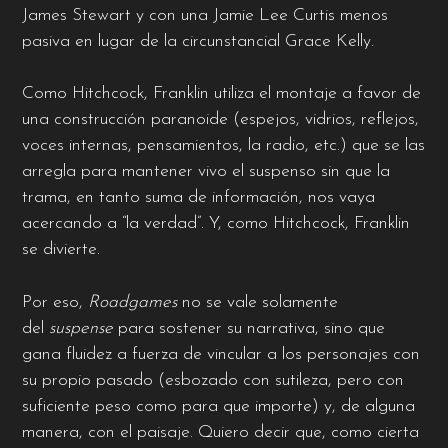
James Stewart y con una Jamie Lee Curtis menos
pasiva en lugar de la circunstancial Grace Kelly.
Como Hitchcock, Franklin utiliza el montaje a favor de
una construcción paranoide (espejos, vidrios, reflejos,
voces internas, pensamientos, la radio, etc.) que se las
arregla para mantener vivo el suspenso sin que la
trama, en tanto suma de información, nos vaya
acercando a “la verdad”. Y, como Hitchcock, Franklin
se divierte.
Por eso,
Roadgames
no se vale solamente
del
suspense
para sostener su narrativa, sino que
gana fluidez a fuerza de vincular a los personajes con
su propio pasado (esbozado con sutileza, pero con
suficiente peso como para que importe) y, de alguna
manera, con el paisaje. Quiero decir que, como cierta