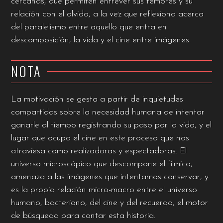
cercanas, que permiten entrever sus temores y su
relación con el olvido, a la vez que reflexiona acerca
del paralelismo entre aquello que entra en
descomposición, la vida y el cine entre imágenes.
NOTA
La motivación se gesta a partir de inquietudes
compartidas sobre la necesidad humana de intentar
ganarle al tiempo registrando su paso por la vida, y el
lugar que ocupa el cine en este proceso que nos
atraviesa como realizadoras y espectadoras. El
universo microscópico que descompone el fílmico,
amenaza a las imágenes que intentamos conservar, y
es la propia relación micro-macro entre el universo
humano, bacteriano, del cine y del recuerdo, el motor
de búsqueda para contar esta historia.