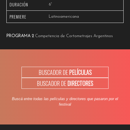
DURACIÓN
6'
PREMIERE
Latinoamericana
PROGRAMA 2
Competencia de Cortometrajes Argentinos
BUSCADOR DE
PELÍCULAS
BUSCADOR DE
DIRECTORES
Buscá entre todas las películas y directores que pasaron por el
festival