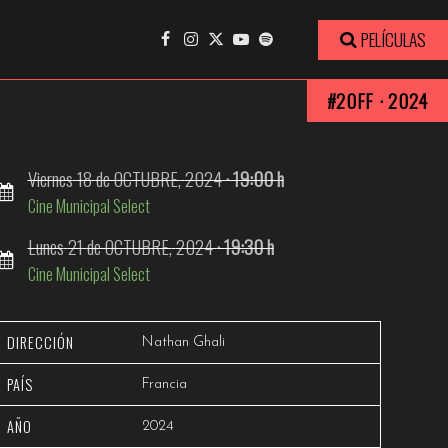
 WOUND)
Ver trailer
PELÍCULAS
#20FF · 2024
Viernes
18
de OCTUBRE,
2024
· 19:00 h
Cine Municipal Select
Lunes
21
de OCTUBRE,
2024
· 19:30 h
Cine Municipal Select
DIRECCIÓN
Nathan Ghali
PAÍS
Francia
AÑO
2024