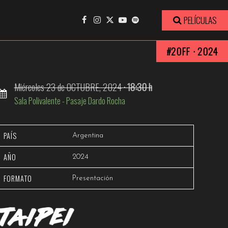
INO 2009-2019
PELÍCULAS
#20FF · 2024
Miércoles
23
de OCTUBRE,
2024
· 18:30 h
Sala Polivalente - Pasaje Dardo Rocha
PAÍS
Argentina
AÑO
2024
FORMATO
Presentación