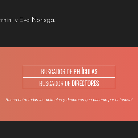
rnini y Eva Noriega.
BUSCADOR DE
PELÍCULAS
BUSCADOR DE
DIRECTORES
Buscá entre todas las películas y directores que pasaron por el festival