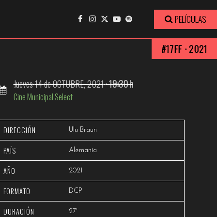
Ver trailer
PELÍCULAS
#17FF · 2021
Jueves
14
de OCTUBRE,
2021
· 19:30 h
Cine Municipal Select
DIRECCIÓN
Ulu Braun
PAÍS
Alemania
AÑO
2021
FORMATO
DCP
DURACIÓN
27'