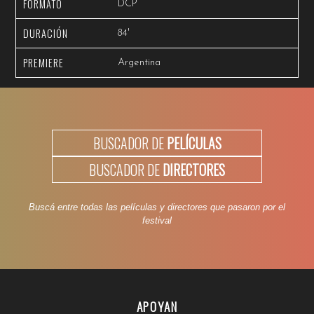
FORMATO
DCP
DURACIÓN
84'
PREMIERE
Argentina
BUSCADOR DE
PELÍCULAS
BUSCADOR DE
DIRECTORES
Buscá entre todas las películas y directores que pasaron por el
festival
APOYAN