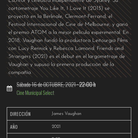
Escritor y cineasta independiente de Sydney. Su
cortometraje You Like It, I Love It (2013) se
proyectó en la Berlinale, Clermont-Ferrand, el
Festival Internacional de Cine de Melbourne, y ganó
el premio ATOM a la mejor película experimental. En
2018, Vaughan fundó la productora Leitourgia Films
con Lucy Rennick y Rebecca Lamond. Friends and
Strangers (2021) es el debut en el largometraje de
Vaughan y supuso la primera producción de la
compañía.
Sábado
16
de OCTUBRE,
2021
· 22:00 h
Cine Municipal Select
DIRECCIÓN
James Vaughan
AÑO
2021