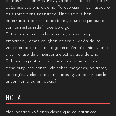
de dos veinteañeros. Ray y Alice lo tienen casi todo y
quizá ese sea el problema. Parece que ningún aspecto
de su vida tiene intensidad. Una vez que han
enterrado todas sus ambiciones, lo único que quedan
son los restos indefinidos de algo.
Entre la ironía más descarada y el desapego
emocional, James Vaughan ofrece su visión de los
vacíos emocionales de la generación millennial. Como
si se tratase de un personaje extraviado de Éric
Rohmer, su protagonista permanece aislado en una
clase burguesa construida sobre imágenes, palabras,
ideologías y elecciones simuladas… ¿Dónde se puede
encontrar la autenticidad?
NOTA
Han pasado 233 años desde que los británicos