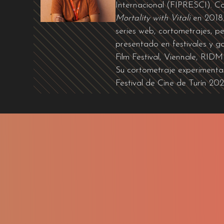
Internacional (FIPRESCI). Co
Mortality with Vitali
en 2018.
series web, cortometrajes, pe
presentado en festivales y g
Film Festival, Viennale, RIDM 
Su cortometraje experimenta
Festival de Cine de Turín 202