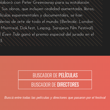
laboró ​​con Peter Greenaway para su instalación
 Sus obras, que incluyen realidad aumentada, libros,
lículas experimentales y documentales, se han
alerías de arte de todo el mundo (Berlinale, London
Montreal, Dok.fest, Leipzig, Sarajevo Film Festival).
l
Even Tide
ganó el premio especial del jurado en el
3.
BUSCADOR DE
PELÍCULAS
BUSCADOR DE
DIRECTORES
Buscá entre todas las películas y directores que pasaron por el festival