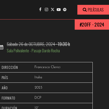
Ver trailer
PELÍCULAS
#20FF · 2024
Sábado
26
de OCTUBRE,
2024
· 19:30 h
Sala Polivalente - Pasaje Dardo Rocha
DIRECCIÓN
Francesco Clerici
PAÍS
Italia
AÑO
2023
FORMATO
DCP
DURACIÓN
12'