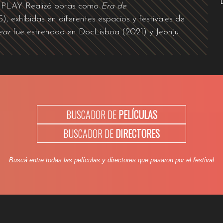
tal PLAY. Realizó obras como
Era de
), exhibidas en diferentes espacios y festivales de
ear
fue estrenado en DocLisboa (2021) y Jeonju
BUSCADOR DE
PELÍCULAS
BUSCADOR DE
DIRECTORES
Buscá entre todas las películas y directores que pasaron por el festival