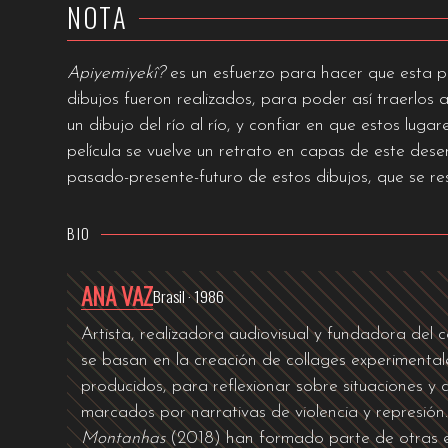
NOTA
Apiyemiyekî?
es un esfuerzo para hacer que esta p
dibujos fueron realizados, para poder así traerlos a 
un dibujo del río al río, y confiar en que estos luga
película se vuelve un retrato en capas de este dese
pasado-presente-futuro de estos dibujos, que se re
BIO
ANA VAZ
Brasil · 1986
Artista, realizadora audiovisual y fundadora del c
se basan en la creación de collages experimenta
producidos, para reflexionar sobre situaciones y
marcados por narrativas de violencia y represión
Montanhas
(2018) han formado parte de otras ed