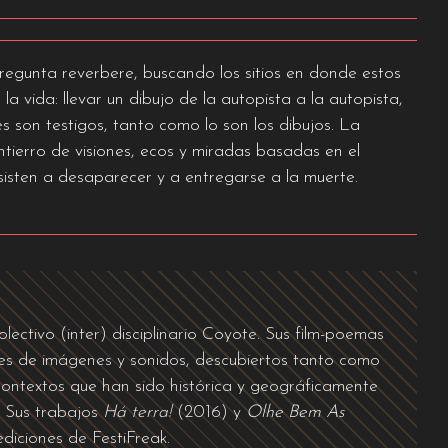
regunta reverbere, buscando los sitios en donde estos
la vida: llevar un dibujo de la autopista a la autopista,
res son testigos, tanto como lo son los dibujos. La
ntierro de visiones, ecos y miradas basadas en el
sisten a desaparecer y a entregarse a la muerte.
olectivo (inter) disciplinario Coyote. Sus film-poemas
les de imágenes y sonidos, descubiertos tanto como
 contextos que han sido histórica y geográficamente
. Sus trabajos
Há terra!
(2016) y
Olhe Bem As
iciones de FestiFreak.