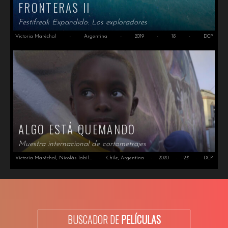
FRONTERAS II
Festifreak Expandido: Los exploradores
Victoria Maréchal
·
Argentina
·
2019
·
18'
·
DCP
ALGO ESTÁ QUEMANDO
Muestra internacional de cortometrajes
Victoria Maréchal, Nicolás Tabilo, Macarena Astete
·
Chile, Argentina
·
2020
·
23'
·
DCP
BUSCADOR DE
PELÍCULAS