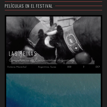
PELÍCULAS EN EL FESTIVAL
LAS REINAS
Competencia de Cortometrajes Argentinos
Victoria Maréchal
·
Argentina, Suiza
·
2021
·
3'
·
DCP