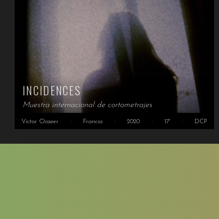
INCIDENCES
Muestra internacional de cortometrajes
Victor Oozeer
·
Francia
·
2020
·
17'
·
DCP