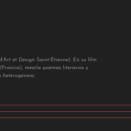
Art et Design Saint-Étienne). En su film
(Francia), mezcla poemas literarios y
s heterogéneos.