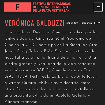
VERÓNICA BALDUZZI
Buenos Aires · Argentina · 1992
Licenciada en Dirección Cinematográfica por la
Universidad del Cine, realizó el Programa de
Cine en la UTDT, participó en La Bienal de Arte
Joven, BIM y Talents BsAs. Sus cortometrajes No
hace falta estampilla, Ingrid Bergman en…, Una
piedra grande y Una idea de la vida cotidiana
se exhibieron en BAFICI, Cine de Artistas Doc
BsAs, FIDBA, FestiFreak, La Bienal de Arte Joven,
Vivamos Cultura, FICE, Play Videoarte, entre
otros. Realizó la videoinstalación Un detalle es
una pregunta exhibida en Acéfala Galería y
Alianza Francesa.