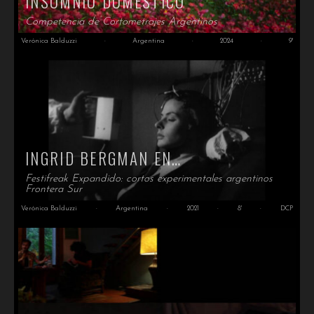
INSOMNIO DOMÉSTICO
Competencia de Cortometrajes Argentinos
Verónica Balduzzi
·
Argentina
·
2024
·
9'
INGRID BERGMAN EN…
Festifreak Expandido: cortos experimentales argentinos
Frontera Sur
Verónica Balduzzi
·
Argentina
·
2021
·
8'
·
DCP