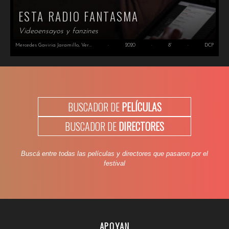
ESTA RADIO FANTASMA
Videoensayos y fanzines
Mercedes Gaviria Jaramillo, Verónica Balduzzi
·
2020
·
8'
·
DCP
BUSCADOR DE
PELÍCULAS
BUSCADOR DE
DIRECTORES
Buscá entre todas las películas y directores que pasaron por el
festival
APOYAN