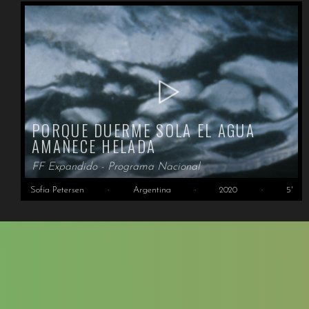
PORQUE DUERME SOLA EL AGUA
AMANECE HELADA
FF Expandido - Programa Nacional
Sofía Petersen
·
Argentina
·
2020
·
5'