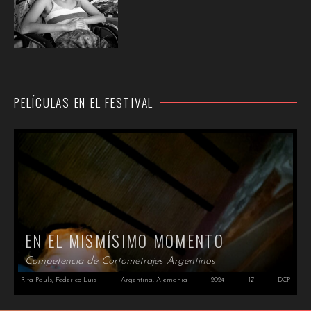
PELÍCULAS EN EL FESTIVAL
EN EL MISMÍSIMO MOMENTO
Competencia de Cortometrajes Argentinos
Rita Pauls, Federico Luis
·
Argentina, Alemania
·
2024
·
12'
·
DCP