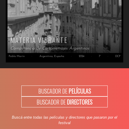
MATERIA VIBRANTE
Competencia de Cortometrajes Argentinos
Pablo Marín
·
Argentina, España
·
2024
·
7'
·
DCP
BUSCADOR DE
PELÍCULAS
BUSCADOR DE
DIRECTORES
Buscá entre todas las películas y directores que pasaron por el
festival