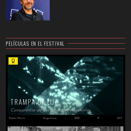
PELÍCULAS EN EL FESTIVAL
TRAMPA DE LUZ
Competencia de Cortometrajes Argentinos
Pablo Marín
·
Argentina
·
2021
·
9'
·
DCP