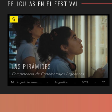
PELÍCULAS EN EL FESTIVAL
LAS PIRÁMIDES
Competencia de Cortometrajes Argentinos
María José Pedernera
·
Argentina
·
2022
·
23'