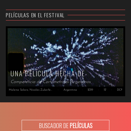
PELÍCULAS EN EL FESTIVAL
UNA PELÍCULA HECHA DE
Competencia de Cortometrajes Argentinos
Malena Solarz, Nicolás Zukerfeld
·
Argentina
·
2019
·
12'
·
DCP
BUSCADOR DE
PELÍCULAS