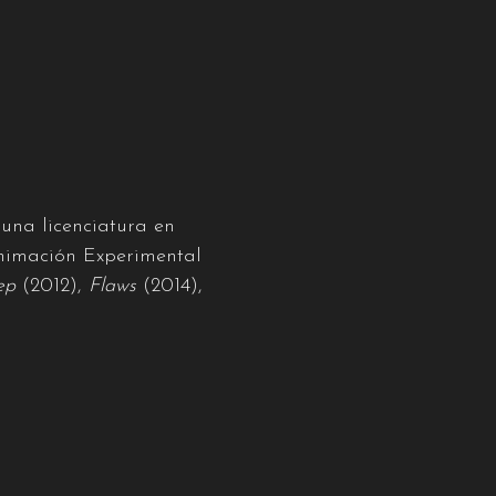
 una licenciatura en
nimación Experimental
ep
(2012),
Flaws
(2014),