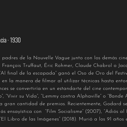
cia · 1930
s padres de la Nouvelle Vague junto con los demás cin
 François Truffaut, Éric Rohmer, Claude Chabrol o Jacq
“Al final de la escapada” ganó el Oso de Oro del Festiv
 en la manera de filmar al utilizar técnicas hasta ent
nces se convertiría en un estandarte del cine contemp
o”, “Vivir su Vida”, “Lemmy contra Alphaville” o “Bande 
a gran cantidad de premios. Recientemente, Godard se
ás ensayística con “Film Socialisme” (2007), “Adiós al 
 “El Libro de las Imágenes” (2018). Murió a los 91 años 