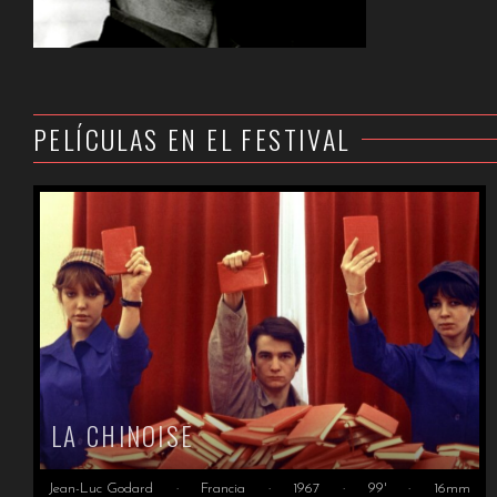
PELÍCULAS EN EL FESTIVAL
LA CHINOISE
Jean-Luc Godard
·
Francia
·
1967
·
99'
·
16mm