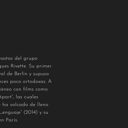
eastas del grupo
ues Rivette. Su primer
al de Berlín y supuso
onces poco ortodoxas. A
oráneo con films como
Apart”, las cuales
 ha volcado de lleno
Lenguaje” (2014) y su
en París.