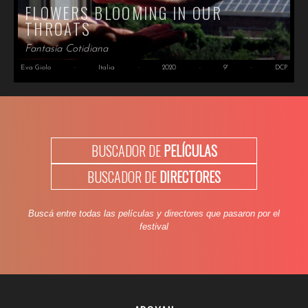
FLOWERS BLOOMING IN OUR
THROATS
Fantasía Cotidiana
Eva Giolo
·
Italia
·
2020
·
9'
·
DCP
BUSCADOR DE
PELÍCULAS
BUSCADOR DE
DIRECTORES
Buscá entre todas las películas y directores que pasaron por el
festival