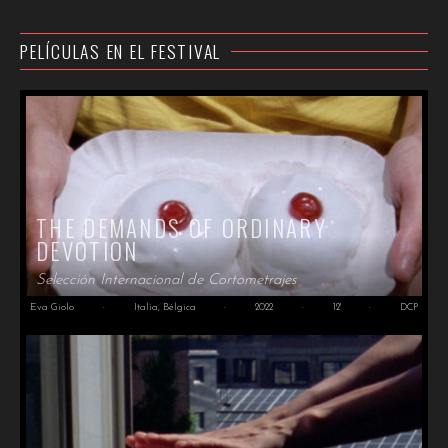
PELÍCULAS EN EL FESTIVAL
THE DEMANDS OF ORDINARY
DEVOTION
Selección Internacional de Cortometrajes
Eva Giolo
·
Italia, Bélgica
·
2022
·
12'
·
DCP