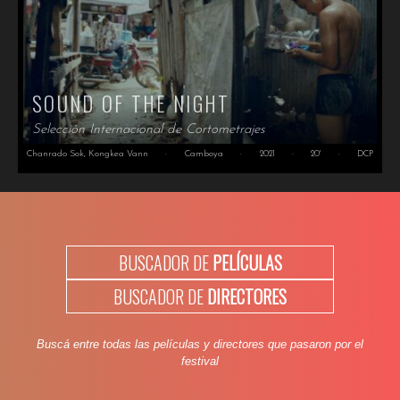
SOUND OF THE NIGHT
Selección Internacional de Cortometrajes
Chanrado Sok, Kongkea Vann
·
Camboya
·
2021
·
20'
·
DCP
BUSCADOR DE
PELÍCULAS
BUSCADOR DE
DIRECTORES
Buscá entre todas las películas y directores que pasaron por el
festival