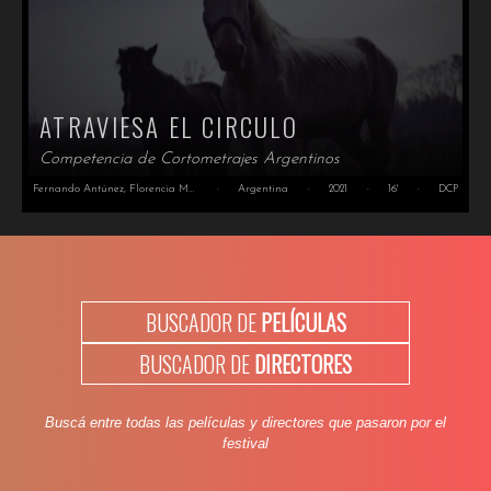
ATRAVIESA EL CIRCULO
Competencia de Cortometrajes Argentinos
Fernando Antúnez, Florencia Mara Greco, Andrés Grandi
·
Argentina
·
2021
·
16'
·
DCP
BUSCADOR DE
PELÍCULAS
BUSCADOR DE
DIRECTORES
Buscá entre todas las películas y directores que pasaron por el
festival