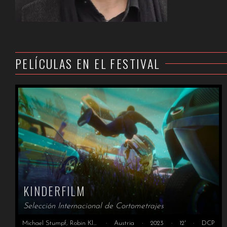
PELÍCULAS EN EL FESTIVAL
KINDERFILM
Selección Internacional de Cortometrajes
Michael Stumpf, Robin Klengel, Adrian Jonas Haim, Total Refusal
·
Austria
·
2023
·
12'
·
DCP