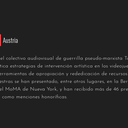
M
Austria
l colectivo audiovisual de guerrilla pseudo-marxista T
tica estrategias de intervención artística en los video
erramientas de apropiación y rededicación de recursos
estras se han presentado, entre otros lugares, en la Ber
n el MoMA de Nueva York, y han recibido más de 46 pre
í como menciones honoríficas.