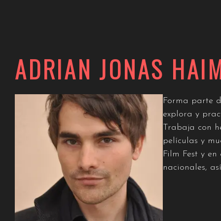
ADRIAN JONAS HAI
Forma parte de
explora y prac
Trabaja con h
películas y mu
Film Fest y e
nacionales, as